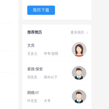
简历下载
推荐简历
更多简历
文员
王女士
·
中专/技校
家政/保安
邓先生
·
高中以下
网络/IT
叶先生
·
大专