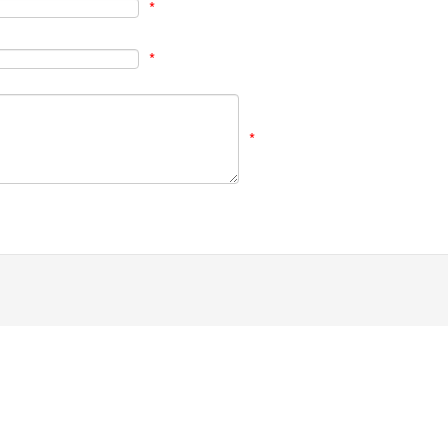
*
*
*